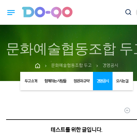
notes
문화예술협동조합 두
문화예술협동조합 두고
경영공시
chevron_right
chevron_right
두고 소개
함께하는 사람들
정관과 규약
경영공시
오시는길
arrow_circle_up
테스트를 위한 글입니다.