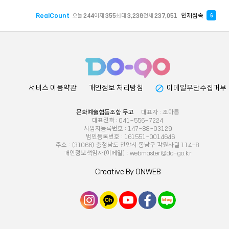
RealCount
현재접속
오늘
244
어제
355
최대
3,238
전체
237,051
6
block
서비스 이용약관
개인정보 처리방침
이메일무단수집거부
문화예술협동조합 두고
대표자 : 조아름
대표전화 : 041-556-7224
사업자등록번호 : 147-88-03129
법인등록번호 : 161551-0014646
주소 : (31066) 충청남도 천안시 동남구 각원사길 114-8
개인정보책임자(이메일) : webmaster@do-go.kr
Creative By ONWEB