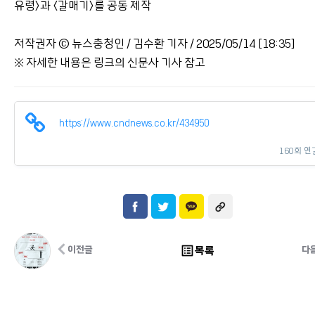
유령>과 <갈매기>를 공동 제작
저작권자 © 뉴스충청인 / 김수환 기자 / 2025/05/14 [18:35]
※ 자세한 내용은 링크의 신문사 기사 참고
https://www.cndnews.co.kr/434950
160회 연
list_alt
목록
이전글
다