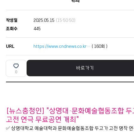
개최
작성일
2025.05.15
(15:50:50)
조회수
445
URL
https://www.cndnews.co.kr…
(
160
회 )
바로가기
0
본문
[뉴스충청인] "상명대·문화예술협동조합 두
고전 연극 무료공연 개최"
✅ 상명대학교 예술대학과 문화예술협동조합 두고가 고전 명작 연극