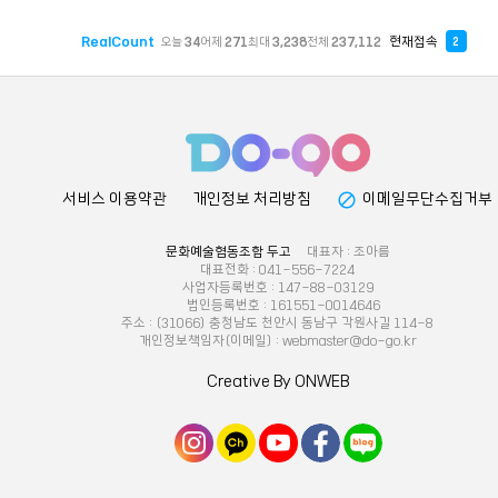
RealCount
현재접속
오늘
34
어제
271
최대
3,238
전체
237,112
2
block
서비스 이용약관
개인정보 처리방침
이메일무단수집거부
문화예술협동조합 두고
대표자 : 조아름
대표전화 : 041-556-7224
사업자등록번호 : 147-88-03129
법인등록번호 : 161551-0014646
주소 : (31066) 충청남도 천안시 동남구 각원사길 114-8
개인정보책임자(이메일) : webmaster@do-go.kr
Creative By ONWEB