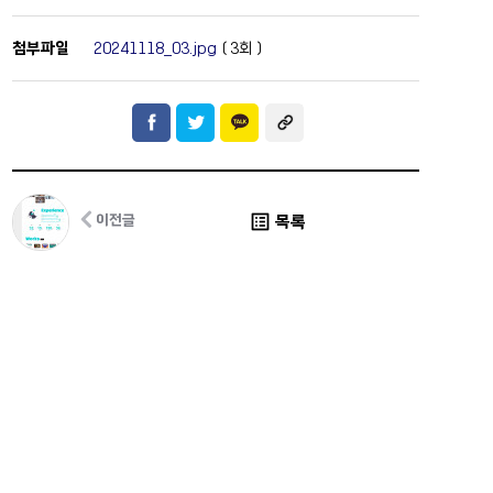
첨부파일
20241118_03.jpg
(
3
회 )
list_alt
목록
이전글