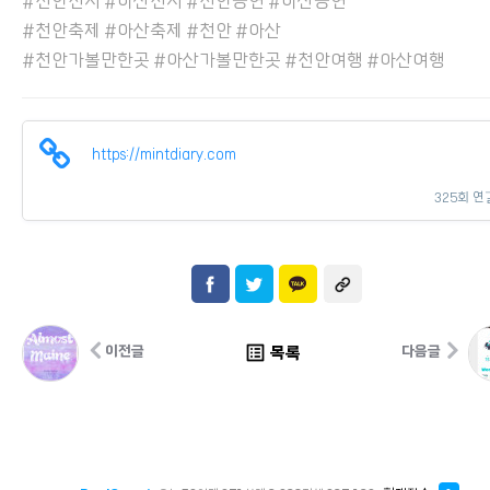
#천안전시 #아산전시 #천안공연 #아산공연
#천안축제 #아산축제 #천안 #아산
#천안가볼만한곳 #아산가볼만한곳 #천안여행 #아산여행
https://mintdiary.com
325회 연
list_alt
목록
이전글
다음글