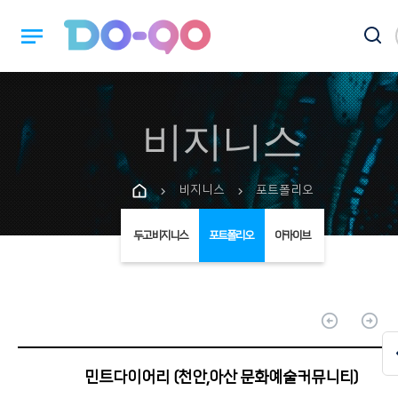
notes
비지니스
비지니스
포트폴리오
chevron_right
chevron_right
두고 비지니스
포트폴리오
아카이브
arrow_circle_up
arrow_circle_up
민트다이어리 (천안,아산 문화예술커뮤니티)