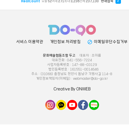
RealCount
현재접속
오늘
52
어제
271
최대
3,238
전체
237,130
2
block
서비스 이용약관
개인정보 처리방침
이메일무단수집거부
문화예술협동조합 두고
대표자 : 조아름
대표전화 : 041-556-7224
사업자등록번호 : 147-88-03129
법인등록번호 : 161551-0014646
주소 : (31066) 충청남도 천안시 동남구 각원사길 114-8
개인정보책임자(이메일) : webmaster@do-go.kr
Creative By ONWEB