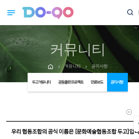
notes
커뮤니티
커뮤니티
공지사항
chevron_right
chevron_right
두고커뮤니티
공동출판 프로젝트
언론보도
공지사항
arrow_circle_up
우리 협동조합의 공식 이름은 [문화예술협동조합 두고]입