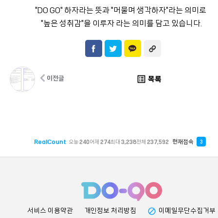
"DO GO" 하자라는 뜻과 "머물며 생각하자"라는 의미로
"높은 성취감"을 이루자 라는 의미를 담고 있습니다.
list_alt
목록
이전글
RealCount
현재접속
오늘
240
어제
274
최대
3,238
전체
237,592
3
block
서비스 이용약관
개인정보 처리방침
이메일무단수집거부