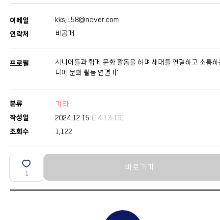
kksj158@naver.com
이메일
비공개
연락처
시니어들과 함께 문화 활동을 하며 세대를 연결하고 소통하는
프로필
니어 문화 활동 연결가'
분류
기타
작성일
2024.12.15
(14:13:19)
조회수
1,122
바로가기
1
본문