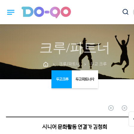
notes
크루/파트너
크루/파트너
두고 크루
chevron_right
chevron_right
두고 크루
두고 파트너사
arrow_circle_up
arrow_circle_up
시니어 문화활동 연결가 김청희