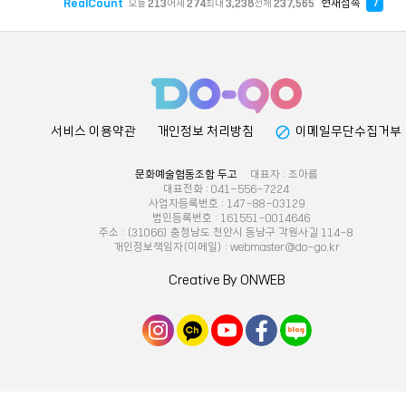
RealCount
현재접속
오늘
213
어제
274
최대
3,238
전체
237,565
7
block
서비스 이용약관
개인정보 처리방침
이메일무단수집거부
문화예술협동조합 두고
대표자 : 조아름
대표전화 : 041-556-7224
사업자등록번호 : 147-88-03129
법인등록번호 : 161551-0014646
주소 : (31066) 충청남도 천안시 동남구 각원사길 114-8
개인정보책임자(이메일) : webmaster@do-go.kr
Creative By ONWEB