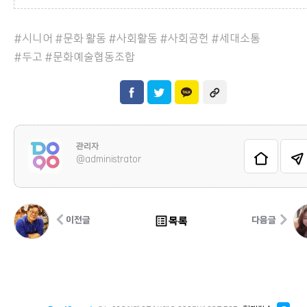
#시니어 #문화 활동 #사회활동 #사회공헌 #세대소통
#두고 #문화예술협동조합
관리자
@administrator
list_alt
목록
이전글
다음글