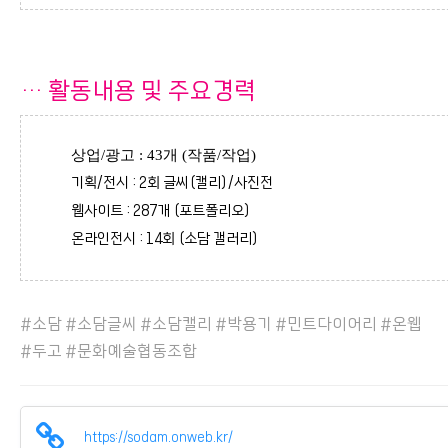
…
활동내용 및 주요경력
상업/광고 : 43개 (작품/작업)
기획/전시 : 2회 글씨(캘리)/사진전
웹사이트 : 287개 (포트폴리오)
온라인전시 : 14회 (소담 갤러리)
#소담 #소담글씨 #소담캘리 #박용기 #민트다이어리 #온웹
#두고
#문화예술협동조합
https://sodam.onweb.kr/