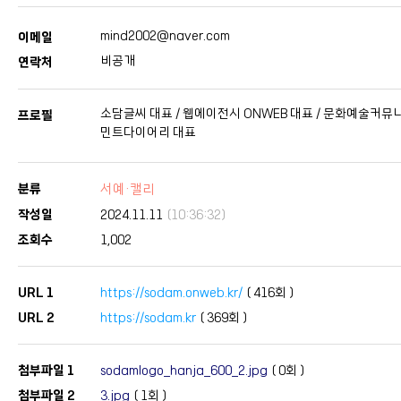
mind2002@naver.com
이메일
비공개
연락처
소담글씨 대표 / 웹에이전시 ONWEB 대표 / 문화예술커뮤
프로필
민트다이어리 대표
분류
서예·캘리
작성일
2024.11.11
(10:36:32)
조회수
1,002
URL 1
https://sodam.onweb.kr/
(
416
회 )
URL 2
https://sodam.kr
(
369
회 )
첨부파일 1
sodamlogo_hanja_600_2.jpg
(
0
회 )
첨부파일 2
3.jpg
(
1
회 )