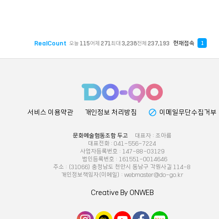
RealCount
현재접속
오늘
115
어제
271
최대
3,238
전체
237,193
1
block
서비스 이용약관
개인정보 처리방침
이메일무단수집거부
문화예술협동조합 두고
대표자 : 조아름
대표전화 : 041-556-7224
사업자등록번호 : 147-88-03129
법인등록번호 : 161551-0014646
주소 : (31066) 충청남도 천안시 동남구 각원사길 114-8
개인정보책임자(이메일) : webmaster@do-go.kr
Creative By ONWEB