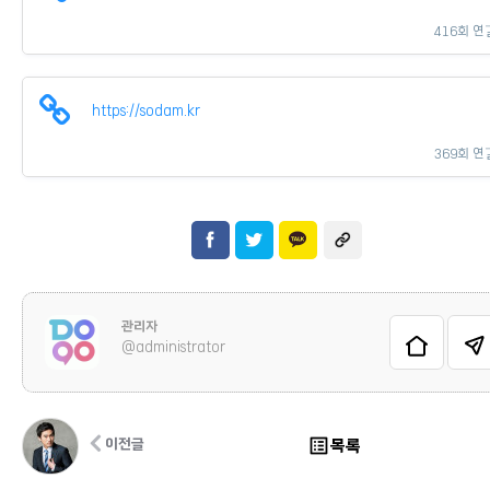
416회 연
https://sodam.kr
369회 연
관리자
@administrator
list_alt
목록
이전글