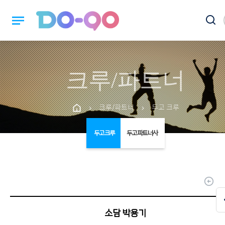
notes
크루/파트너
크루/파트너
두고 크루
chevron_right
chevron_right
두고 크루
두고 파트너사
arrow_circle_up
소담 박용기